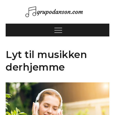
Skip
to
content
Grupodan
Menu
Lyt til musikken
derhjemme