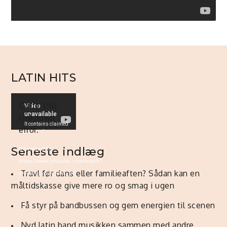
LATIN HITS
Videoafspiller
Code 150:
Unknown
error.
Seneste indlæg
Download fil:
https://www.youtube.com/watch?
Travl før dans eller familieaften? Sådan kan en
v=76cH_n5w_P8&_=2
måltidskasse give mere ro og smag i ugen
Få styr på bandbussen og gem energien til scenen
Nyd latin band musikken sammen med andre