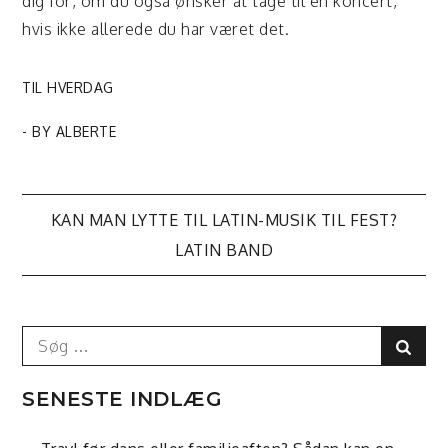
dig for, om du også ønsker at tage til en koncert,
hvis ikke allerede du har været det.
TIL HVERDAG
- BY
ALBERTE
Indlægsnavigation
KAN MAN LYTTE TIL LATIN-MUSIK TIL FEST?
LATIN BAND
Search
Sear
for:
SENESTE INDLÆG