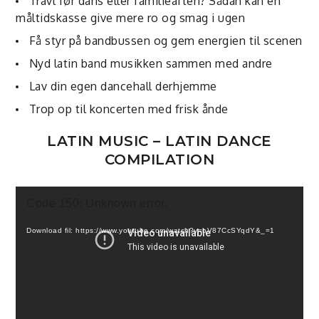
Travl før dans eller familieaften? Sådan kan en
måltidskasse give mere ro og smag i ugen
Få styr på bandbussen og gem energien til scenen
Nyd latin band musikken sammen med andre
Lav din egen dancehall derhjemme
Trop op til koncerten med frisk ånde
LATIN MUSIC – LATIN DANCE
COMPILATION
Videoafspiller
Code 150: Unknown error.
Download fil: https://www.youtube.com/watch?v=bV87CcSYqdY&_=1