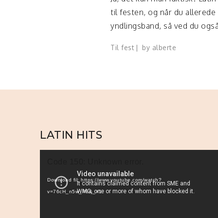
til festen, og når du allerede
yndlingsband, så ved du også
Til fest
by
alberte
LATIN HITS
Videoafspiller
Code 150: Unknown error.
Download fil: https://www.youtube.com/watch?
v=76cH_n5w_P8&_=1