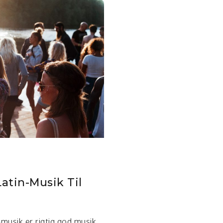
Latin-Musik Til
n-musik er rigtig god musik