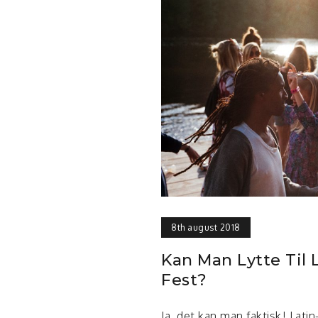
8th august 2018
Kan Man Lytte Til 
Fest?
Ja, det kan man faktisk! Lati