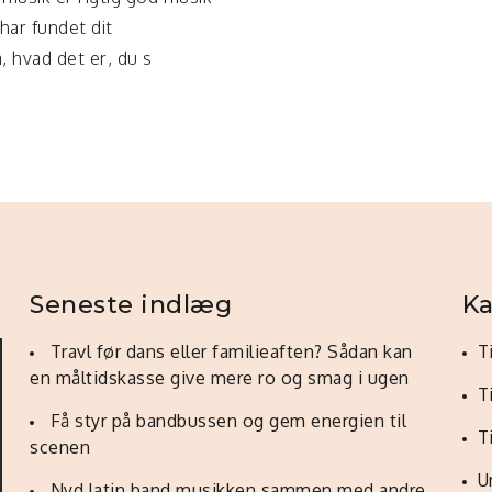
 har fundet dit
, hvad det er, du s
Seneste indlæg
Ka
Travl før dans eller familieaften? Sådan kan
T
en måltidskasse give mere ro og smag i ugen
T
Få styr på bandbussen og gem energien til
T
scenen
U
Nyd latin band musikken sammen med andre