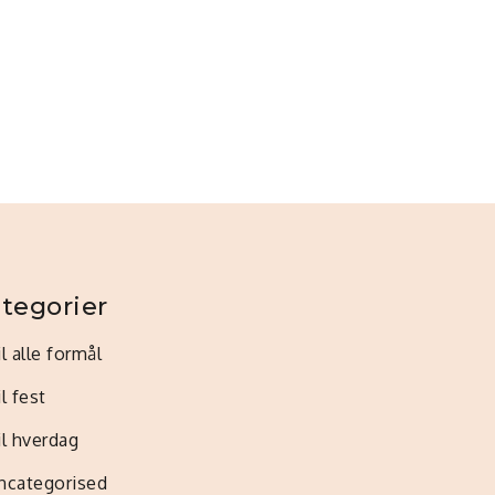
tegorier
il alle formål
il fest
il hverdag
ncategorised