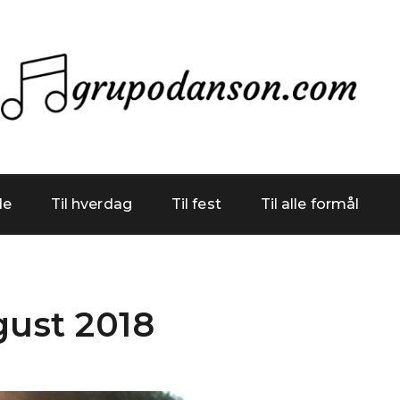
anson.co
de
Til hverdag
Til fest
Til alle formål
ust 2018